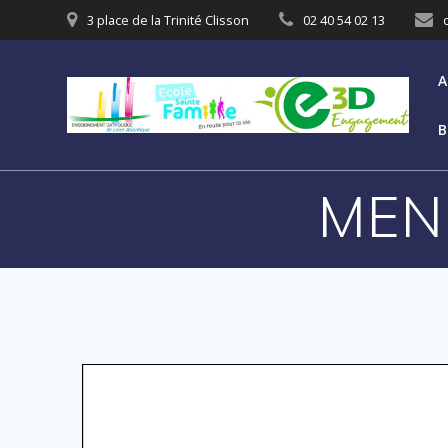
3 place de la Trinité Clisson
02 40 54 02 13
A
B
MEN