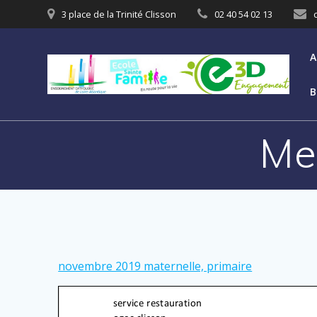
3 place de la Trinité Clisson
02 40 54 02 13
A
B
Me
novembre 2019 maternelle, primaire