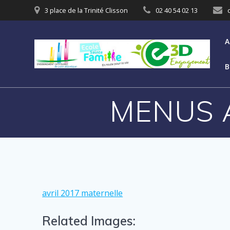
3 place de la Trinité Clisson
02 40 54 02 13
A
B
MENUS 
avril 2017 maternelle
Related Images: