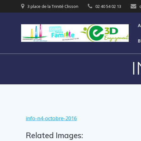
3 place de la Trinité Clisson
02 40 54 02 13
A
B
info-n4-octobre-2016
Related Images: