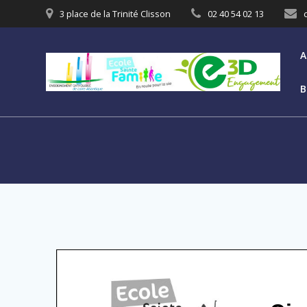
3 place de la Trinité Clisson
02 40 54 02 13
A
B