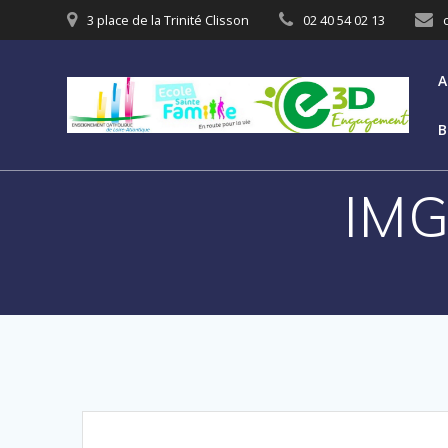
3 place de la Trinité Clisson
02 40 54 02 13
A
B
IMG