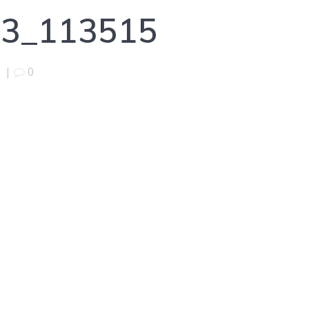
3_113515
|
0