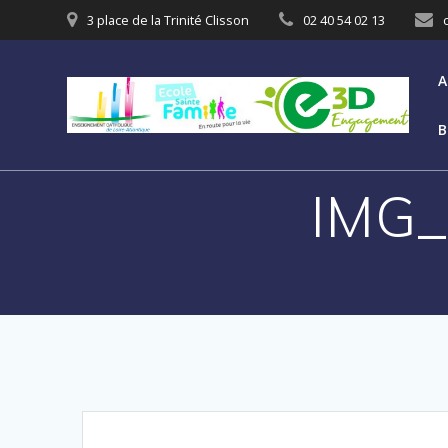
3 place de la Trinité Clisson
02 40 54 02 13
A
B
IMG