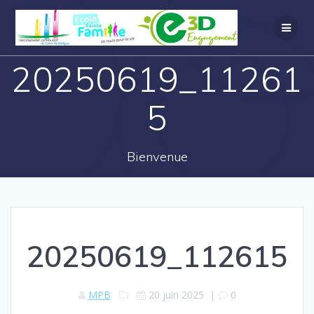
20250619_11261
5
Bienvenue
20250619_112615
MPB
20 juin 2025
|
0