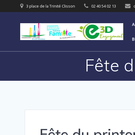
3 place de la Trinité Clisson
02 40 54 02 13
A
B
Fête 
Fête du prin