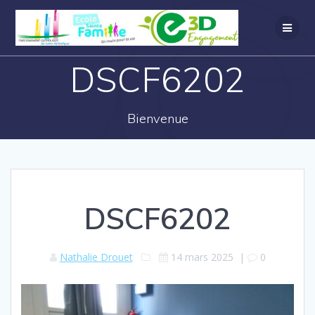
DSCF6202
Bienvenue
DSCF6202
Nathalie Drouet
14 mars 2025
|
0