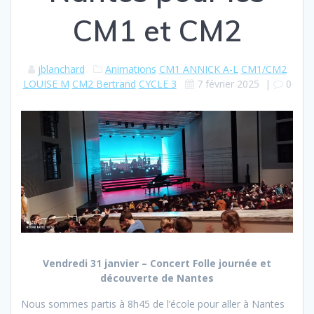
CM1 et CM2
jblanchard
Animations
CM1 ANNICK A-L
CM1/CM2
LOUISE M
CM2 Bertrand
CYCLE 3
7 février 2025
|
0
Vendredi 31 janvier – Concert Folle journée et
découverte de Nantes
Nous sommes partis à 8h45 de l’école pour aller à Nantes