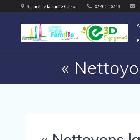
3 place de la Trinité Clisson
02 40 54 02 13
A
B
« Nettoyo
« Nettoyons l