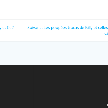
y et Ce2
Suivant :
Les poupées tracas de Billy et celle
C