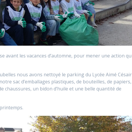
sse avant les vacances d’automne, pour mener une action qu
ubelles nous avons nettoyé le parking du Lycée Aimé Césair
otre sac d’emballages plastiques, de bouteilles, de papiers,
e chaussures, un bidon d’huile et une belle quantité de
 printemps.