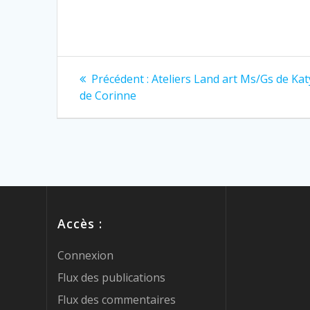
Précédent :
Ateliers Land art Ms/Gs de Kat
de Corinne
Accès :
Connexion
Flux des publications
Flux des commentaires