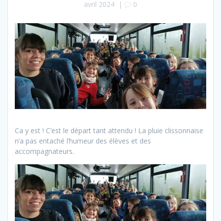
avril 2024
|
0
Ca y est ! C’est le départ tant attendu ! La pluie clissonnaise
n’a pas entaché l’humeur des élèves et des
accompagnateurs.