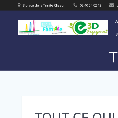
3 place de la Trinité Clisson
02 40 54 02 13
A
B
T
TOUT CE QUI