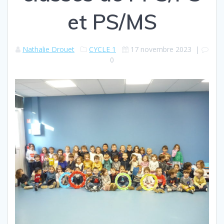
et PS/MS
Nathalie Drouet
CYCLE 1
17 novembre 2023
|
0