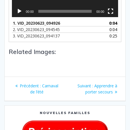
00:00
00:00
1.
VID_20230623_094926
0:04
2.
VID_20230623_094545
0:04
3.
VID_20230623_094137
0:25
Related Images:
Précédent :
Carnaval
Suivant :
Apprendre à
de l’été
porter secours
NOUVELLES FAMILLES