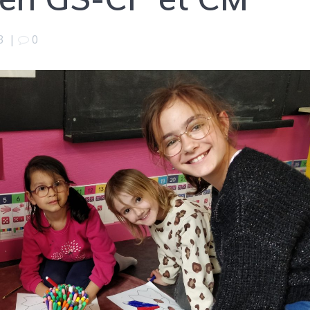
3
|
0