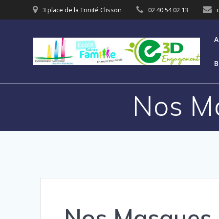
3 place de la Trinité Clisson
02 40 54 02 13
A
B
Nos M
Nos Masques 