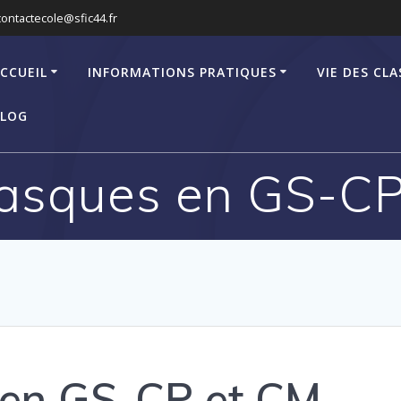
contactecole@sfic44.fr
CCUEIL
INFORMATIONS PRATIQUES
VIE DES CLA
LOG
asques en GS-CP
en GS-CP et CM