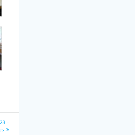
023 –
es