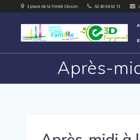
3 place de la Trinité Clisson
02 40 54 02 13
A
B
Après-midi
Après-midi à l