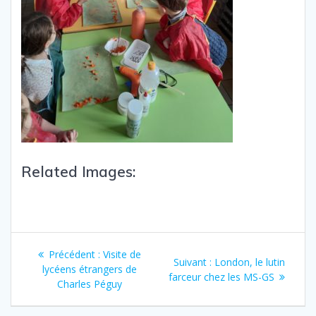
Related Images:
Précédent :
Visite de
Suivant :
London, le lutin
lycéens étrangers de
farceur chez les MS-GS
Charles Péguy