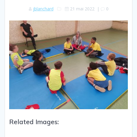
jblanchard
21 mai 2022
|
0
Related Images: