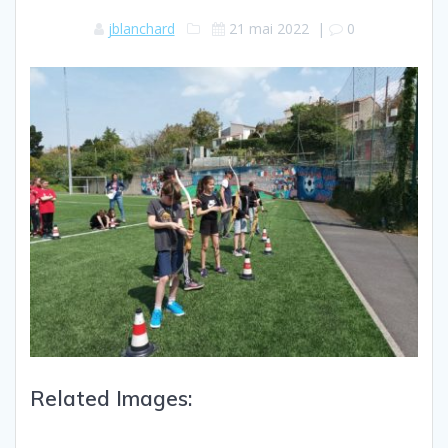
jblanchard
21 mai 2022
|
0
Related Images: