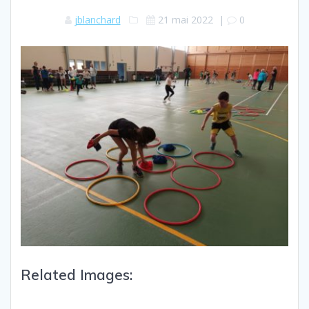
jblanchard
21 mai 2022
|
0
Related Images: