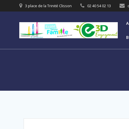
3 place de la Trinité Clisson
02 40 54 02 13
A
B