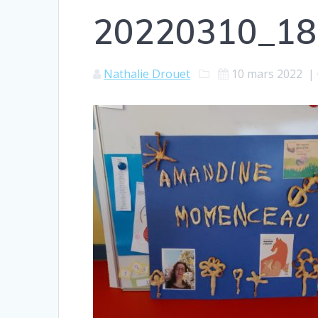
20220310_18
Nathalie Drouet
10 mars 2022
|