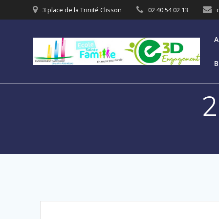
3 place de la Trinité Clisson
02 40 54 02 13
A
B
2