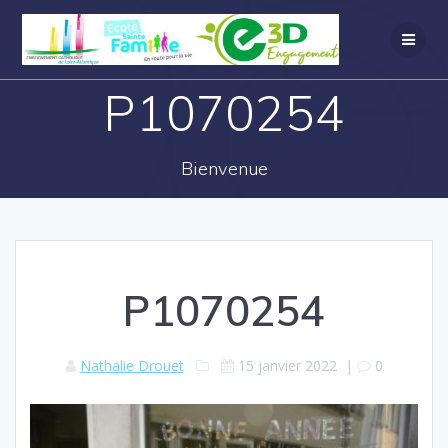
P1070254
Bienvenue
P1070254
Nathalie Drouet
15 janvier 2022
|
0