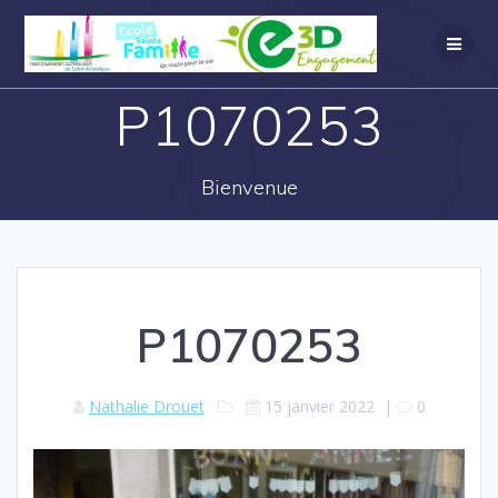
P1070253
Bienvenue
P1070253
Nathalie Drouet
15 janvier 2022
|
0