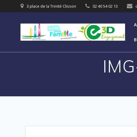
3 place de la Trinité Clisson
02 40 54 02 13
A
B
IMG