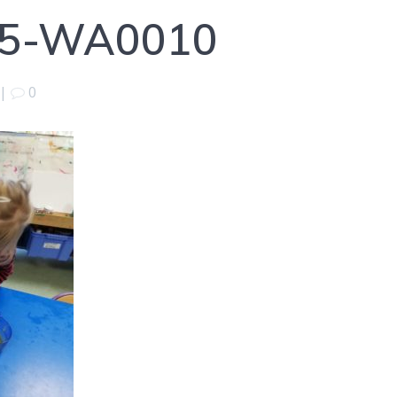
15-WA0010
|
0