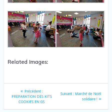
Related Images:
Précédent :
Suivant :
Marché de Noël
PREPARATION DES KITS
solidaire !
COOKIES EN GS