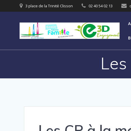
3 place de la Trinité Clisson
02 40 54 02 13
A
B
Les
Les CP à la m