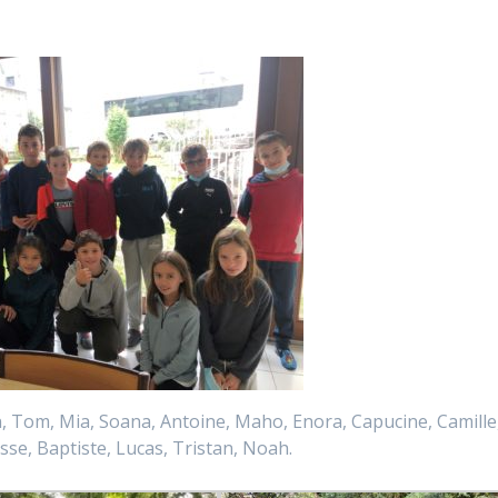
n, Tom, Mia, Soana, Antoine, Maho, Enora, Capucine, Camille
isse, Baptiste, Lucas, Tristan, Noah.