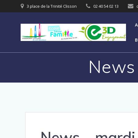
3 place de la Trinité Clisson
02 40 54 02 13
A
B
News 
News – mardi 