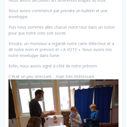
Nous avons découvert les différentes étapes du vote.
Nous avons commencé par prendre un bulletin et une
enveloppe.
Puis nous sommes allés chacun notre tour dans un isoloir
pour que notre vote soit secret.
Ensuite, un monsieur a regardé notre carte d’électeur et a
dit notre nom et prénom et « A VOTE ». Nous avons mis
notre enveloppe dans l’urne.
Enfin, nous avons signé à côté de notre prénom.
C’était un peu stressant… mais très intéressant.