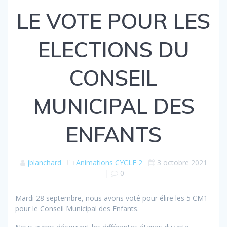
LE VOTE POUR LES
ELECTIONS DU
CONSEIL
MUNICIPAL DES
ENFANTS
jblanchard
Animations
CYCLE 2
3 octobre 2021
|
0
Mardi 28 septembre, nous avons voté pour élire les 5 CM1
pour le Conseil Municipal des Enfants.