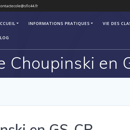
contactecole@sfic44.fr
CCUEIL
INFORMATIONS PRATIQUES
VIE DES CLA
LOG
e Choupinski en
inski en GS-CP