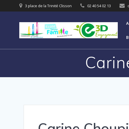
3 place de la Trinité Clisson
02 40 54 02 13
A
B
Carin
Carine Choup