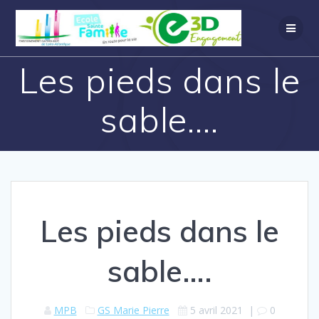
Les pieds dans le
sable….
Les pieds dans le
sable….
MPB
GS Marie Pierre
5 avril 2021
|
0