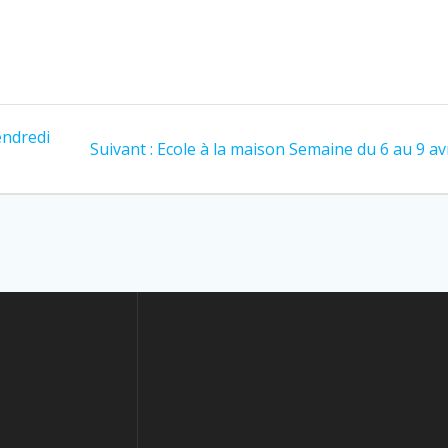
endredi
Suivant :
Ecole à la maison Semaine du 6 au 9 avr