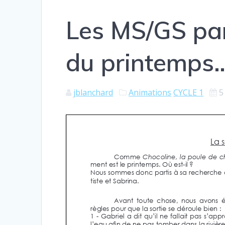
Les MS/GS par
du printemps
jblanchard
Animations
CYCLE 1
5