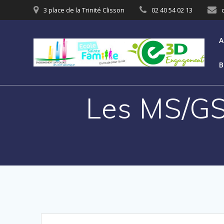
3 place de la Trinité Clisson
02 40 54 02 13
A
B
Les MS/GS