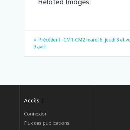
Related Images:
Précédent :
CM1-CM2 mardi 6, jeudi 8 et v
9 avril
Accès :
Connexion
Flux des publications