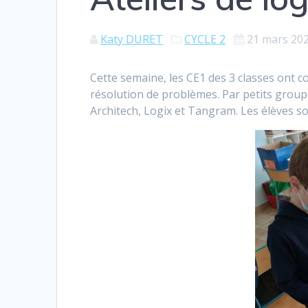
Katy DURET
CYCLE 2
21 mars 20
Cette semaine, les CE1 des 3 classes ont c
résolution de problèmes. Par petits group
Architech, Logix et Tangram. Les élèves so