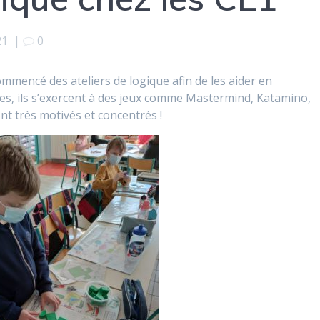
21
|
0
ommencé des ateliers de logique afin de les aider en
es, ils s’exercent à des jeux comme Mastermind, Katamino,
nt très motivés et concentrés !