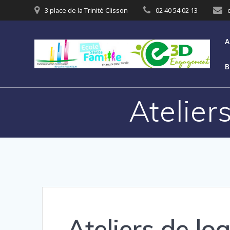
3 place de la Trinité Clisson
02 40 54 02 13
A
B
Atelier
Ateliers de lo