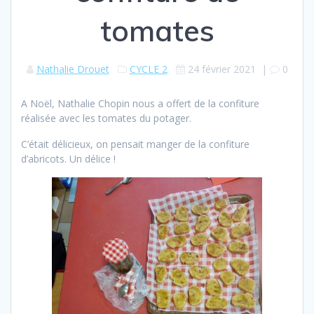
tomates
Nathalie Drouet
CYCLE 2
24 février 2021
|
0
A Noël, Nathalie Chopin nous a offert de la confiture
réalisée avec les tomates du potager.
C’était délicieux, on pensait manger de la confiture
d’abricots. Un délice !