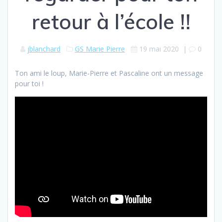
retour à l’école !!
jblanchard
GS Marie Pierre
19 mai 2020
|
0
Ton ami le loup, Marie-Pierre et Pascaline ont un message
pour toi !