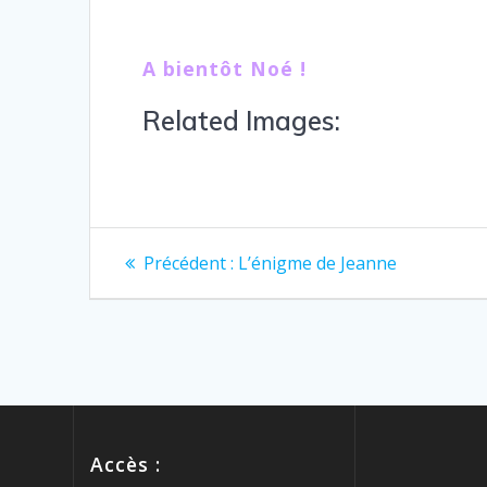
A bientôt Noé !
Related Images:
Précédent :
L’énigme de Jeanne
Accès :