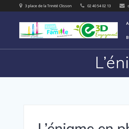
3 place de la Trinité Clisson
02 40 54 02 13
A
B
L’én
L’énigme en p