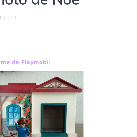
0
|
0
rme de Playmobil