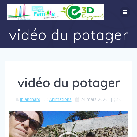
vidéo du potager
vidéo du potager
jblanchard
Animations
24 mars 2020
|
0
Lecteur
vidéo