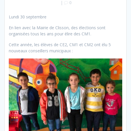
|
0
Lundi 30 septembre
En lien avec la Mairie de Clisson, des élections sont
organisées tous les ans pour élire des CM1.
Cette année, les élèves de CE2, CM1 et CM2 ont élu 5
nouveaux conseillers municipaux :