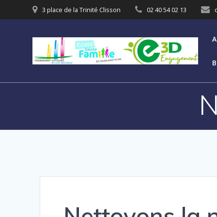
3 place de la Trinité Clisson
02 40 54 02 13
A
B
N
Nettoyons la 