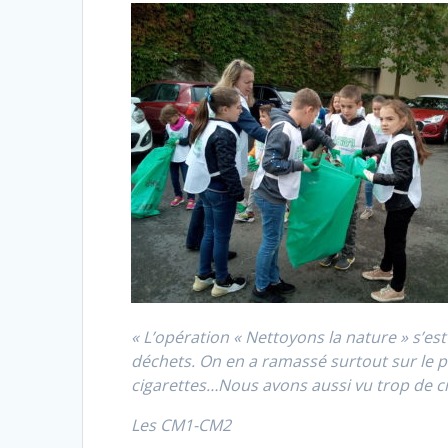
« L’opération « Nettoyons la nature » s’es
déchets. On en a ramassé surtout sur le p
cigarettes…Nous avons aussi vu trop de cr
Les CM1-CM2