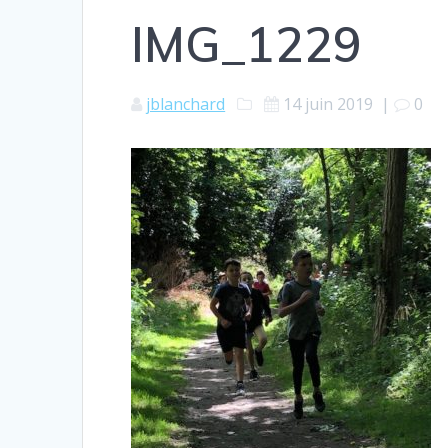
IMG_1229
jblanchard
14 juin 2019
|
0