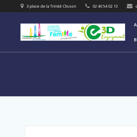
3 place de la Trinité Clisson
02 40 54 02 13
A
B