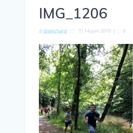
IMG_1206
jblanchard
14 juin 2019
|
0