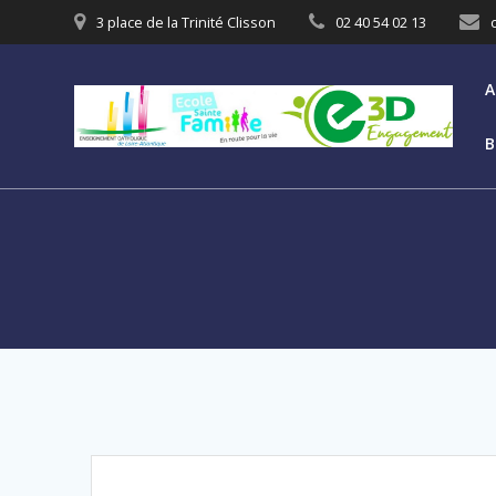
3 place de la Trinité Clisson
02 40 54 02 13
A
B