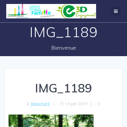
IMG_1189
Bienvenue
IMG_1189
jblanchard
14 juin 2019
|
0