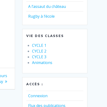
A l’assaut du château
Rugby à l’école
VIE DES CLASSES
CYCLE 1
CYCLE 2
CYCLE 3
Animations
cours
uy
ACCÈS :
Connexion
Flux des publications