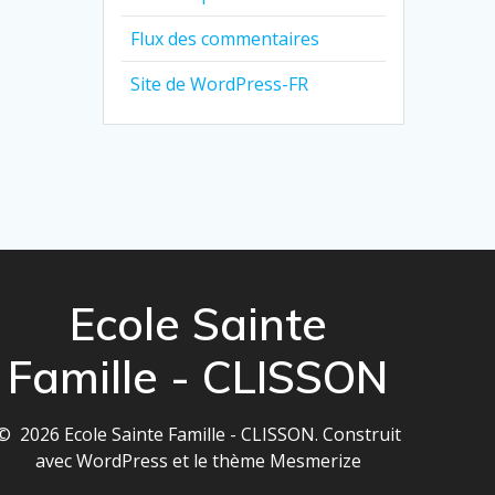
Flux des commentaires
Site de WordPress-FR
Ecole Sainte
Famille - CLISSON
© 2026 Ecole Sainte Famille - CLISSON. Construit
avec WordPress et le
thème Mesmerize