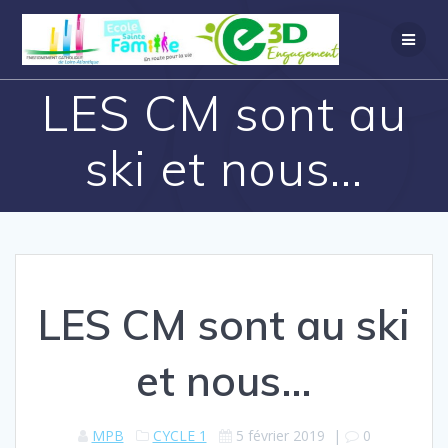
LES CM sont au
ski et nous…
LES CM sont au ski
et nous…
MPB
CYCLE 1
5 février 2019
|
0