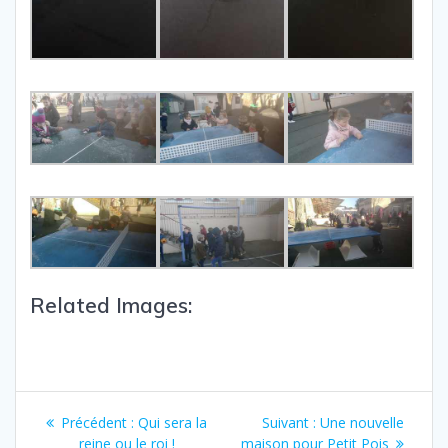
Related Images:
Précédent :
Qui sera la
Suivant :
Une nouvelle
reine ou le roi !
maison pour Petit Pois