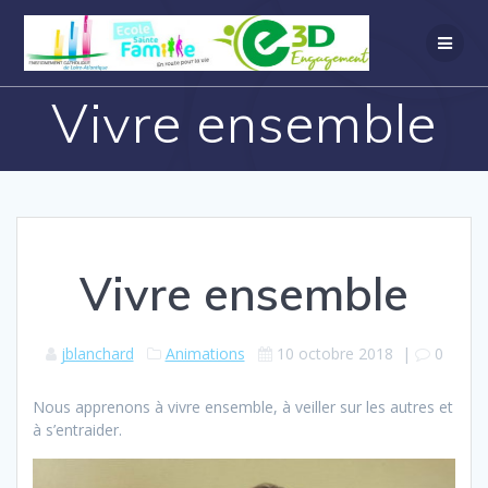
Vivre ensemble
Vivre ensemble
jblanchard
Animations
10 octobre 2018
|
0
Nous apprenons à vivre ensemble, à veiller sur les autres et
à s’entraider.