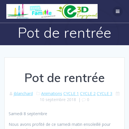
Pot de rentrée
Pot de rentrée
jblanchard
Animations
CYCLE 1
CYCLE 2
CYCLE 3
10 septembre 2018
|
0
Samedi 8 septembre
Nous avons profité de ce samedi matin ensoleillé pour