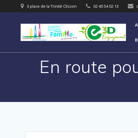
3 place de la Trinité Clisson
02 40 54 02 13
A
B
En route po